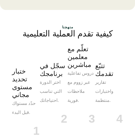
منهجنا
كيفية تقدم العملية التعليمية
تعلّم مع
معلمين
مباشرين
تتبّع
سجّل في
ختبار
تقدمك
برنامجك
دروس تفاعلية
تحديد
تقارير
عبر زووم مع
اختر الدورة
مستوى
واختبارات
ملاحظات
التي تناسب
مجاني
منتظمة.
فورية.
احتياجاتك.
حدّد مستواك
قبل البدء.
2
3
4
1