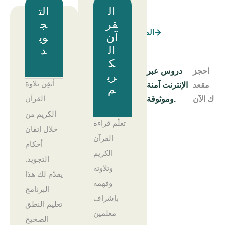
ال
الت
قر
ج
المزيد
التحق
آن
وي
ال
د
ك
احجز
دروس عبر
ري
أتقِن تلاوة
مقعد
الإنترنت آمنة
م
القرآن
ك الآن
وموثوقة.
الكريم من
تعلّم قراءة
خلال إتقان
القرآن
أحكام
الكريم
التجويد.
وتلاوته
يقدّم لك هذا
وفهمه
البرنامج
بإشراف
تعليم النطق
معلمين
الصحيح