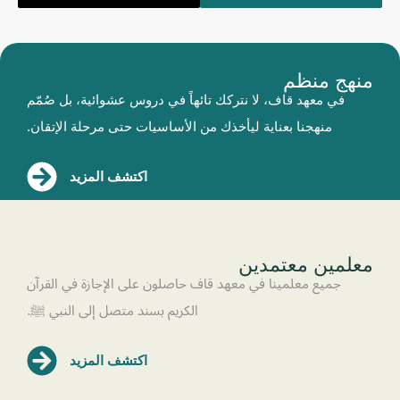
منهج منظم
في معهد قاف، لا نتركك تائهاً في دروس عشوائية، بل صُمّم
منهجنا بعناية ليأخذك من الأساسيات حتى مرحلة الإتقان.
اكتشف المزيد
معلمين معتمدين
جميع معلمينا في معهد قاف حاصلون على الإجازة في القرآن
الكريم بسند متصل إلى النبي ﷺ.
اكتشف المزيد