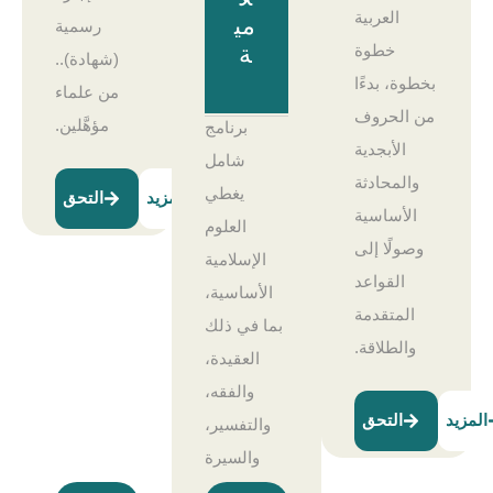
العربية
مي
رسمية
خطوة
ة
(شهادة)..
بخطوة، بدءًا
من علماء
من الحروف
مؤهَّلين.
برنامج
الأبجدية
شامل
والمحادثة
يغطي
المزيد
التحق
الأساسية
العلوم
وصولًا إلى
الإسلامية
القواعد
الأساسية،
المتقدمة
بما في ذلك
والطلاقة.
العقيدة،
والفقه،
المزيد
التحق
والتفسير،
والسيرة
النبوية.