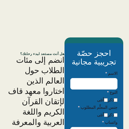
احجز حصّة
هل أنت مستعد لبدء رحلتك؟
انضم إلى مئات
تجريبية مجانية
الطلاب حول
الاسم
*
العالم الذين
اختاروا معهد قاف
النوع
*
لإتقان القرآن
ذكر
أنثى
جنس المعلّم المطلوب
*
الكريم واللغة
ذكر
أنثى
العربية والمعرفة
واتساب
*